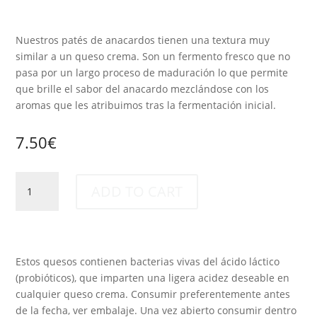
Nuestros patés de anacardos tienen una textura muy
similar a un queso crema. Son un fermento fresco que no
pasa por un largo proceso de maduración lo que permite
que brille el sabor del anacardo mezclándose con los
aromas que les atribuimos tras la fermentación inicial.
7.50
€
Paté
ADD TO CART
de
anacardos
fermentados
y
Curry
Estos quesos contienen bacterias vivas del ácido láctico
quantity
(probióticos), que imparten una ligera acidez deseable en
cualquier queso crema. Consumir preferentemente antes
de la fecha, ver embalaje. Una vez abierto consumir dentro