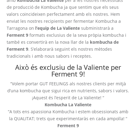
amb
Kombucha La Valiente
per a les nostres necessitats
de producció de Kombucha ja que sentim que els seus
valors coincideixen perfectament amb els nostres. Hem
enviat les nostres recipients per fermentar Kombucha a
Tarragona on
l’equip de La Valiente
subministrarà a
Ferment 9
formats exclusius de la seva pròpia kombucha i
també es convertirà en la nova llar de la
kombucha de
Ferment 9
. S’elaborarà seguint els nostres mètodes
tradicionals i amb nous sabors i receptes.
Això és exclusiu de la Valiente per
Ferment 9!
“Volem portar GUT FEELINGS als nostres clients per mitjà
d’una kombucha que sigui rica en nutrients, sabors i valors.
¡Aquest és l’esperit de La Valiente! “
Kombucha La Valiente
“A tots ens apassiona Kombucha i estem obsessionats amb
la QUALITAT; trets que experimentaràs en cada ampolla! “
Ferment 9